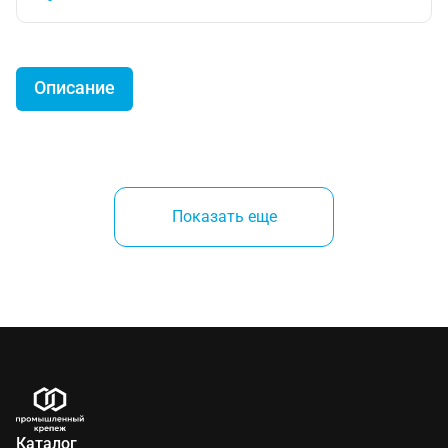
Описание
Товар снят с производства. Аналог
-
пневматический заклепочник
Показать еще
нового поколения POP-Avdel
ProSert XTN20
.
Производитель:
POP (Англия)
Каталог