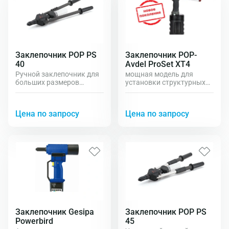
Заклепочник POP PS
Заклепочник POP-
40
Avdel ProSet XT4
Ручной заклепочник для
мощная модель для
больших размеров
установки структурных
тяговых заклепок до 6.4
заклёпок до 12 мм
мм
Цена по запросу
Цена по запросу
Заклепочник Gesipa
Заклепочник POP PS
Powerbird
45