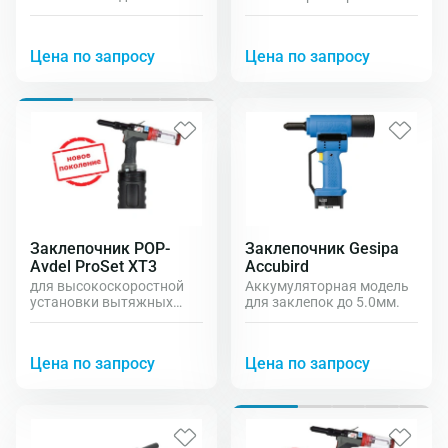
установки структурных
тяговых заклепок до 6.4
заклёпок и заклёпок
мм
диаметром до 6,4 мм.
Цена по запросу
Цена по запросу
Великолепная
эргономика, малый вес,
высокая мощность,
позволяет устанавливать
до 2000 заклепок на
одном заряде
аккумулятора.
Заклепочник POP-
Заклепочник Gesipa
Avdel ProSet XT3
Accubird
для высокоскоростной
Аккумуляторная модель
установки вытяжных
для заклепок до 5.0мм.
заклёпок до 6,4 мм
Цена по запросу
Цена по запросу