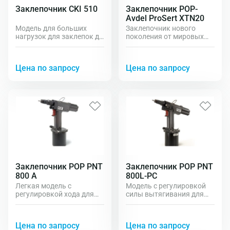
Заклепочник CKI 510
Заклепочник POP-
Avdel ProSert XTN20
Модель для больших
Заклепочник нового
нагрузок для заклепок до
поколения от мировых
М10.
лидеров POP и Avdel.
Высокоскоростной
заклепочник для
Цена по запросу
Цена по запросу
установки любых
заклепок-гаек от М3 до
М10. Простая настройка,
великолепная
эргономика, малый вес,
высокая мощность
делают его лидером в
промышленном классе.
Заклепочник POP PNT
Заклепочник POP PNT
800 A
800L-PC
Легкая модель с
Модель с регулировкой
регулировкой хода для
силы вытягивания для
заклепок от М3 до М10
заклепок до М10.
Цена по запросу
Цена по запросу