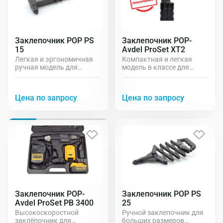
Заклепочник POP PS
Заклепочник POP-
15
Avdel ProSet XT2
Легкая и эргономичная
Компактная и легкая
ручная модель для
модель в классе для
тяговых заклепок до
заклепок от 3.0 до 4.8 мм
5.0мм.
Цена по запросу
Цена по запросу
Заклепочник POP-
Заклепочник POP PS
Avdel ProSet PB 3400
25
Высокоскоростной
Ручной заклепочник для
заклёпочник для
больших размеров