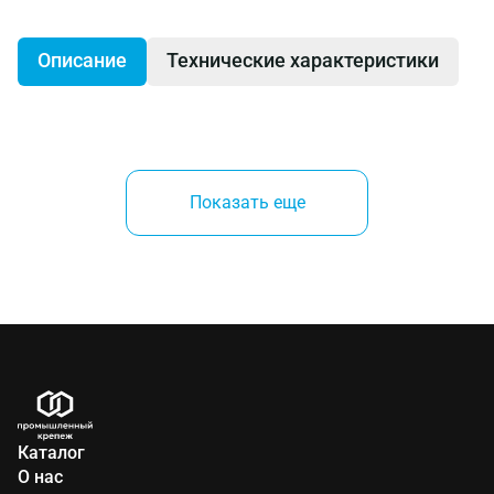
Описание
Технические характеристики
На сегодняшний день строп цепной двухветвевой
2СЦ - один из самых популярных видов стропов.
Показать еще
Состоит их нескольких обязательных элементов.
Структура цепного стропа
Верхнее звено. Предназначено для крепления
стропа к крюку подъемного механизма.
Цепь. Является «телом» стропа, размер
Каталог
готового изделия зависит от длины цепи.
О нас