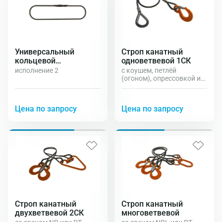
Универсальный
Строп канатный
кольцевой
одноветвевой 1СК
двухветвевой
исполнение 2
с коушем, петлёй
канатный строп УСК2
(огоном), опрессовкой и
звеном NR
Цена по запросу
Цена по запросу
Строп канатный
Строп канатный
двухветвевой 2СК
многоветвевой