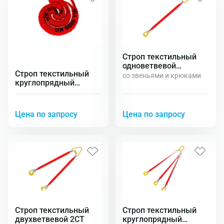
Строп текстильный
одноветвевой
Строп текстильный
круглопрядный 1СТ
со звеньями и крюками
круглопрядный
петлевой СТКп
Цена по запросу
Цена по запросу
Строп текстильный
Строп текстильный
двухветвевой 2СТ
круглопрядный