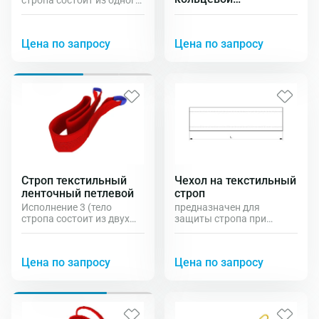
стропа состоит из одного
круглопрядный СТКК
слоя ленты)
Цена по запросу
Цена по запросу
Строп текстильный
Чехол на текстильный
ленточный петлевой
строп
Исполнение 3 (тело
предназначен для
стропа состоит из двух
защиты стропа при
слоёв ленты); исполнение
подъёме предметов с
6 (тело стропа состоит из
острыми краями.
четырех слоёв ленты).
Цена по запросу
Цена по запросу