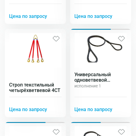
трёхветвевой 3СТ
Цена по запросу
Цена по запросу
Универсальный
одноветвевой
Строп текстильный
канатный строп УСК1
исполнение 1
четырёхветвевой 4СТ
Цена по запросу
Цена по запросу