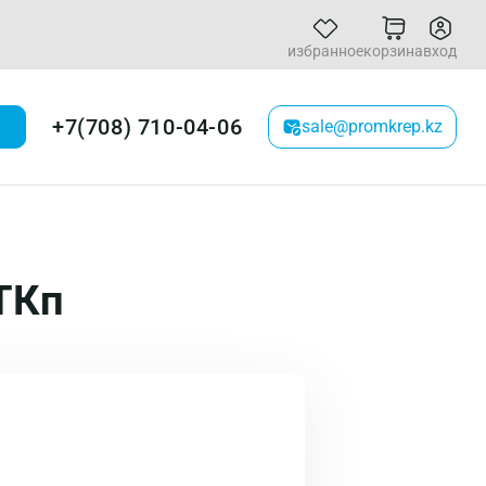
избранное
корзина
вход
+7(708) 710-04-06
sale@promkrep.kz
ТКп