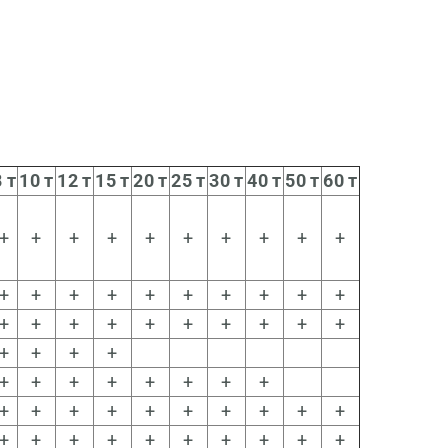
 т
10 т
12 т
15 т
20 т
25 т
30 т
40 т
50 т
60 т
+
+
+
+
+
+
+
+
+
+
+
+
+
+
+
+
+
+
+
+
+
+
+
+
+
+
+
+
+
+
+
+
+
+
+
+
+
+
+
+
+
+
+
+
+
+
+
+
+
+
+
+
+
+
+
+
+
+
+
+
+
+