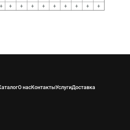
+
+
+
+
+
+
+
+
+
+
Каталог
О нас
Контакты
Услуги
Доставка