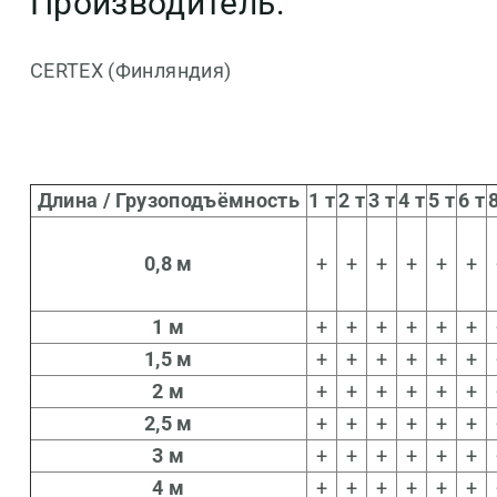
Производитель:
CERTEX (Финляндия)
Длина / Грузоподъёмность
1 т
2 т
3 т
4 т
5 т
6 т
8
0,8 м
+
+
+
+
+
+
1 м
+
+
+
+
+
+
1,5 м
+
+
+
+
+
+
2 м
+
+
+
+
+
+
2,5 м
+
+
+
+
+
+
3 м
+
+
+
+
+
+
4 м
+
+
+
+
+
+