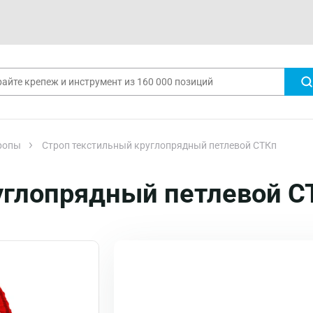
ропы
Строп текстильный круглопрядный петлевой СТКп
углопрядный петлевой С