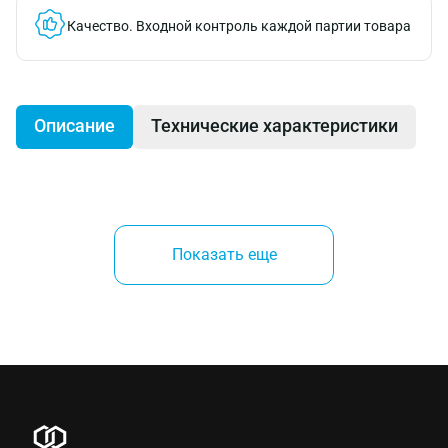
Качество.
Входной контроль каждой партии товара
Описание
Технические характеристики
Универсальный крюк, сталь класса Т8,
подходит для всех видов стропов.
Показать еще
Температурный режим использования без
потери номинальной нагрузки от -40 до +200
градусов С.
Коэффициент запаса прочности 4:1.
Не подвергать термической обработке.
Оснащен предохранительной защелкой.