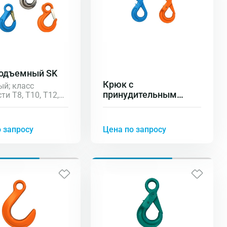
подъемный SK
Крюк с
й; класс
принудительным
ти Т8, Т10, Т12,
ж. сталь)
закрыванием VK
 запросу
Цена по запросу