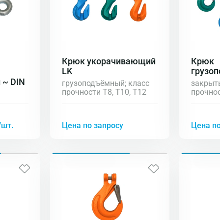
Крюк укорачивающий
Крюк
LK
грузо
 ~ DIN
грузоподъёмный; класс
закрыты
прочности Т8, Т10, Т12
прочнос
Т6 (нер
/шт.
Цена по запросу
Цена по