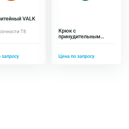
литейный VALK
Крюк с
рочности Т8
принудительным
закрыванием VK LK
 запросу
Цена по запросу