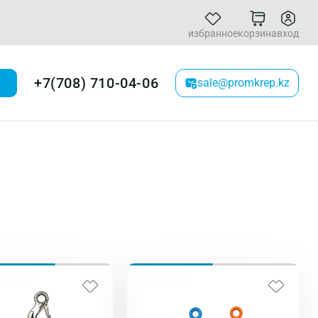
избранное
корзина
вход
+7(708) 710-04-06
sale@promkrep.kz