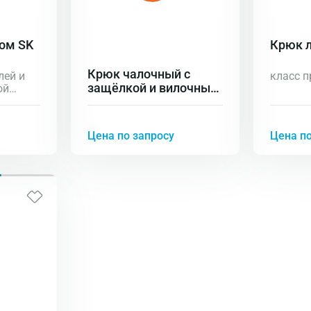
ом SK
Крюк 
Крюк чалочный с
лей и
класс п
защёлкой и вилочным
ой
соединением SK HL
Цена по запросу
Цена по