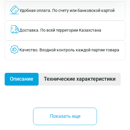
Удобная оплата.
По счету или банковской картой
Доставка.
По всей территории Казахстана
Качество.
Входной контроль каждой партии товара
Описание
Технические характеристики
Саморез кровельный KRS по дереву
сверлоконечный
- крепежное изделие, которое
Показать еще
состоит из стержня с винтовой нарезкой крупным
шагом, шестигранной головки «под ключ» с пресс-