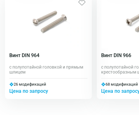
гайками соответствующих размеров.
Винты со стержнем длиной менее длины резьбы с
учетом недореза изготавливают с резьбой по всей
длине стержня.
Винт DIN 964
Винт DIN 966
с полупотайной головкой и прямым
с полупотайной г
шлицем
крестообразным ш
26 модификаций
68 модификаций
Цена по запросу
Цена по запрос