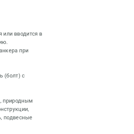
 или вводится в
ию.
анкера при
 (болт) с
м, природным
нструкции,
ь, подвесные