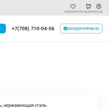
избранное
корзина
вход
+7(708) 710-04-06
sale@promkrep.kz
ь, нержавеющая сталь.