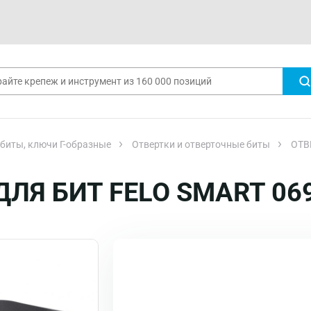
 биты, ключи Г-образные
Отвертки и отверточные биты
ОТВ
ЛЯ БИТ FELO SMART 069