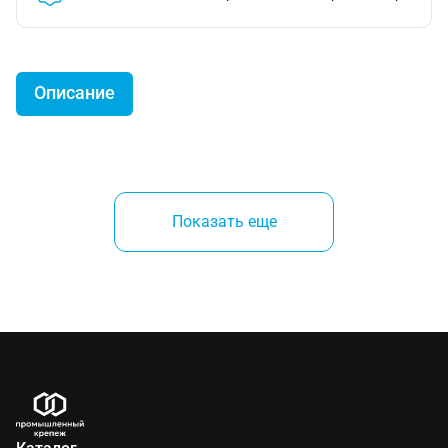
Описание
Универсальная отвёртка FELO, содержащая в
комплекте 8 различных бит-насадок.
Показать еще
Предназначена для работ с различного рода
крепежом. На рукоятке имеется магазин с восемью
битами различных типов. Простота смены насадок.
Открытие / закрытие магазина происходит
поворотом крышки на рукоятке. Все насадки
изготовлены из высококачественной хром-
молибден-ванадиевой стали. Прочная
двухкомпонентная рукоятка.