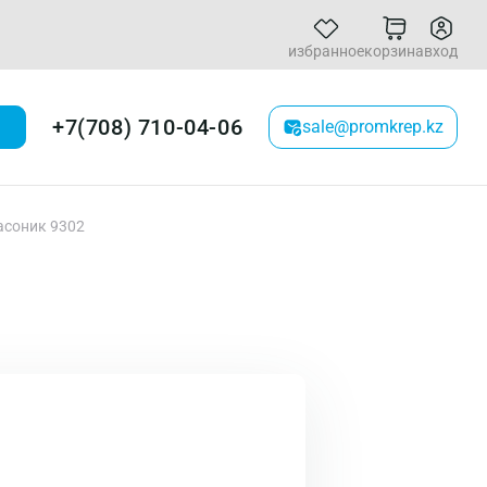
избранное
корзина
вход
+7(708) 710-04-06
sale@promkrep.kz
асоник 9302