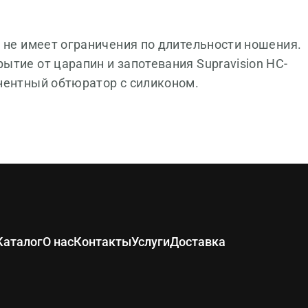
 не имеет ограничения по длительности ношения.
тие от царапин и запотевания Supravision HC-
нентный обтюратор с силиконом.
Каталог
О нас
Контакты
Услуги
Доставка