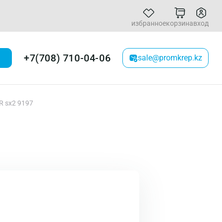
избранное
корзина
вход
+7(708) 710-04-06
sale@promkrep.kz
R sx2 9197