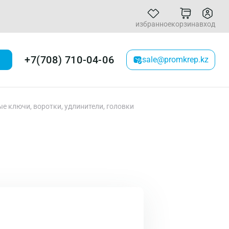
избранное
корзина
вход
+7(708) 710-04-06
sale@promkrep.kz
 ключи, воротки, удлинители, головки