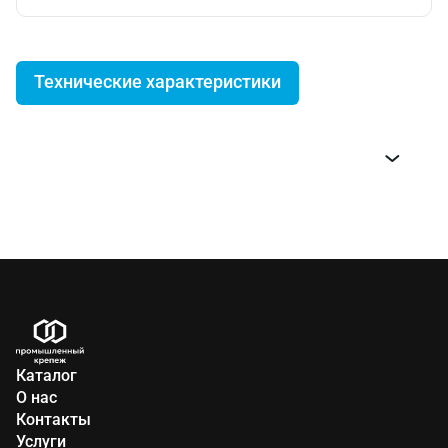
Технические характеристики
Код ЦКИ
Типоразмер
8792
Дл бит (кв. 1/4 - hex 1/4)
11277
Дл бит (кв. 3/8- hex 1/4)
8808
Дл головок (кв. 1/4 - hex 1/4)
Каталог
О нас
Контакты
Услуги