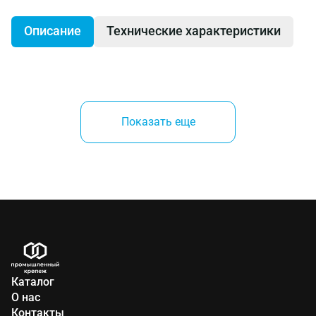
Описание
Технические характеристики
головки торцевые 1/4": 4, 4.5, 5, 5.5, 6-{C}
14 мм
головки торцевые длинные 1/4": 6-
13 мм
Показать еще
ключ трещоточный с быстрым сбросом 1/4"
удлинители 50 и
100 мм
1/4"
шарнир карданный 1/4"
отвертки шестигранные (Hex) Г-образные: 1.27, 1.5, 2,
2.5 мм
рукоятка отверточная 1/4"
вороток Т-образный 1/4"
головки торцевые с отверточной вставкой 1/4":
шестигранные (Hex): 3, 4, 5,
6 мм
Каталог
шлицевые
: 4, 5.5,
6.5
мм
О нас
крестовые
Philips: 1, 2
Контакты