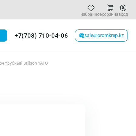
избранное
корзина
вход
+7(708) 710-04-06
sale@promkrep.kz
ч трубный Stillson YATO