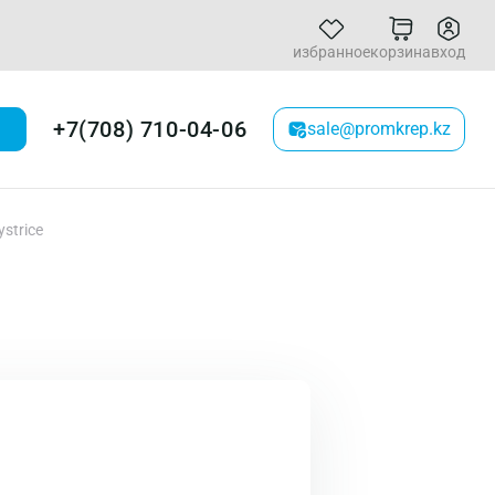
избранное
корзина
вход
+7(708) 710-04-06
sale@promkrep.kz
strice