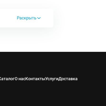
поразмер
.0*164мм
Каталог
О нас
Контакты
Услуги
Доставка