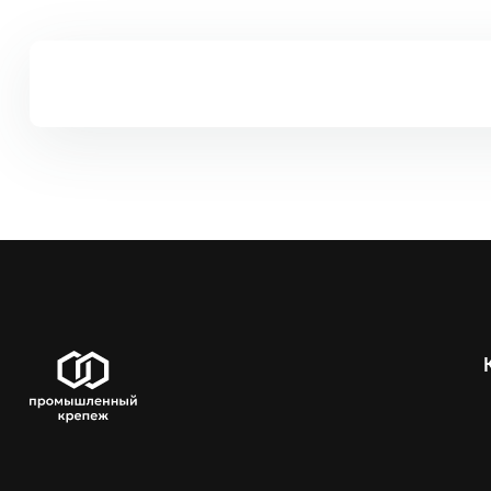
Код ЦКИ
Ти
12485
5