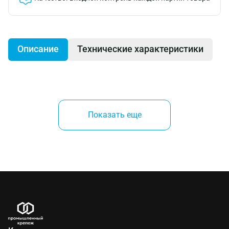
Описание
Технические характеристики
Биметаллические вольфрамовые полотна для всех
видов работы по металлу керамике. Существует три
Показать еще
вида полотен:18,24 и 32 зуба на дюйм.