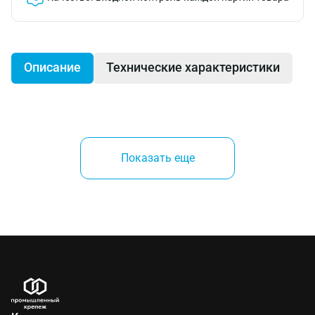
Описание
Технические характеристики
Эргономичная конструкция, обеспечивающая очень
сильное натяжение полотна для получения прямого,
Показать еще
точного и аккуратного пропила. Полотно
центрируется для надлежащего баланса.
Пружинный механизм натяжения полотна облегчает
быструю смену полотен. Допускает установку
полотна под углом 55 градусов.