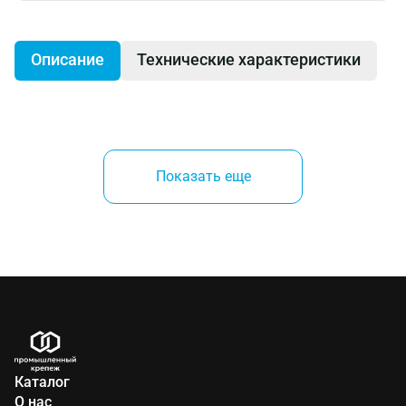
Описание
Технические характеристики
Ножовка средняя зуб GT(3-гранная заточка). Шаг
зуба GT 9 TPI (2,5мм). Толщина полотна 0,83мм.
Показать еще
Двухкомпонентная ручка. Низко-фрикционное
покрытие.
Каталог
О нас