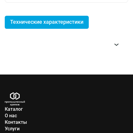
Технические характеристики
Код
Типоразмер
Примечание
ЦКИ
916
9мм
26024
9мм
усиленный
1220
18мм
Каталог
О нас
11534
18мм
усиленный
Контакты
Услуги
прорезиненный
17902
18мм