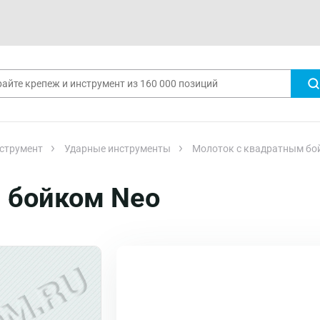
струмент
Ударные инструменты
Молоток с квадратным бо
 бойком Neo