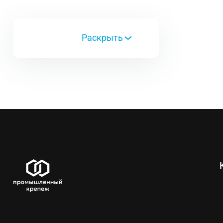
Код ЦКИ
Типоразмер
28000
100г
28001
300г
28002
500г
28003
700г
28004
1000г