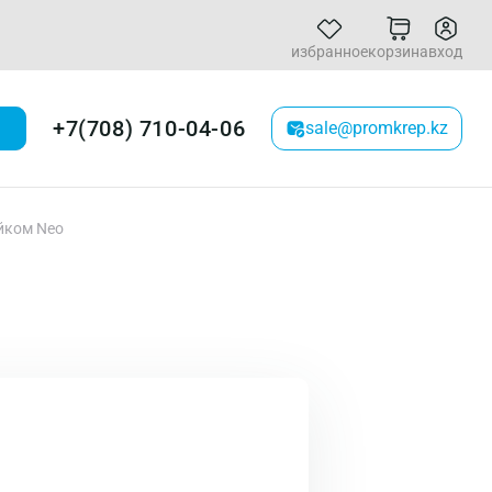
избранное
корзина
вход
+7(708) 710-04-06
sale@promkrep.kz
йком Neo