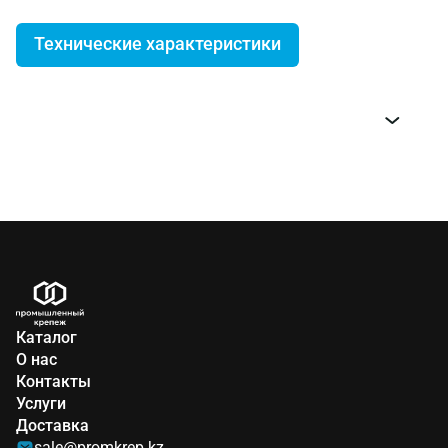
Технические характеристики
Код ЦКИ
Типоразмер
Описание
27897
130мм
27891
160мм
диэлектрические VDE
27883
160мм
изогнутые
Каталог
27882
160мм
О нас
Контакты
28155
200мм
изогнутые
Услуги
Доставка
28154
200мм
sale@promkrep.kz