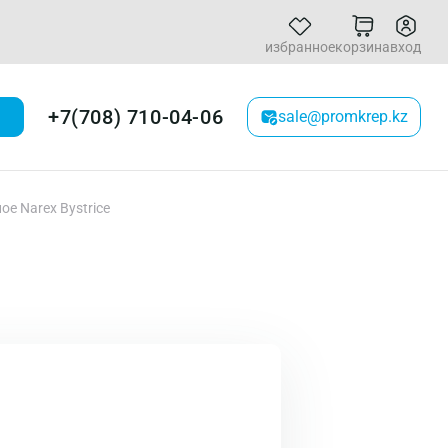
избранное
корзина
вход
+7(708) 710-04-06
sale@promkrep.kz
ое Narex Bystrice