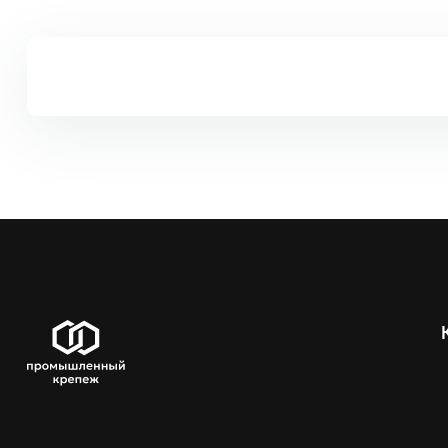
Код ЦКИ
Типоразмер
Дополнит
14638
125мм*15мм
13495
150мм*10мм
13493
235мм*26мм
резиновая рукотка