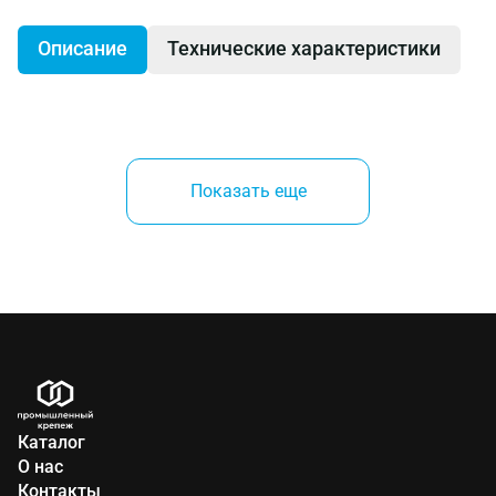
Описание
Технические характеристики
Жесткий, универсального применения зажимный и
рабочий стол.
Показать еще
Принадлежит к базисному оснащению в мастерской
или в домашнем хозяйстве, компактное хранение
возможно благодаря системе быстрого
складывания.
две сделанные из МДФ зажимные части,
положение передней части регулируется
Каталог
благодаря двум шпинделям;
О нас
Контакты
стабильная подставка с системой быстрого