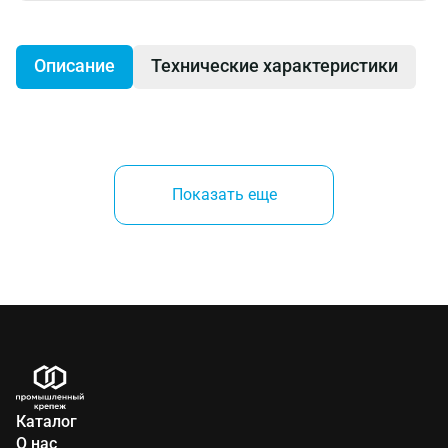
Описание
Технические характеристики
Цепная ручная шестеренная таль ТРШ типа С
производства Tor Industries обладают лучшим
Показать еще
соотношением цена-качество на рынке стран
Евразийского экономического союза. Cочетают в
себе высокую надежность (запас прочности 4:1),
долговечность (срок службы 7 лет) и
демократичную цену.
Производитель
Каталог
О нас