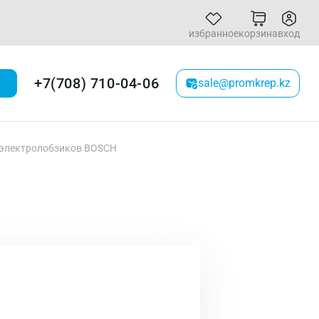
избранное
корзина
вход
+7(708) 710-04-06
sale@promkrep.kz
 электролобзиков BOSCH