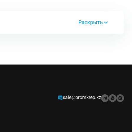
алюминие, цветном металле и металле. U111C - 1
ине и пластике. T101B - 2 шт, Т101АО - 1 шт,
44DP - 2 шт.
sale@promkrep.kz
алюминие, цветном металле и металле. T118A - 2
 T227D - 2 шт.
алюминие, цветном металле и металле. T101B - 2