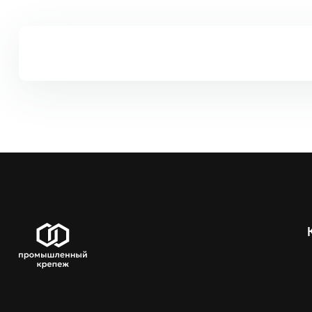
Код
Название
ЦКИ
BOSCH U/276,
Дл быстрых, грубых,
19218
3 шт
BOSCH 146, 10
Дл быстрых, грубы
13608
шт
BOSCH 147, 10
Дл быстрых, грубых,
13609
шт
BOSCH 148, 10
Дл быстрых, грубых,
13610