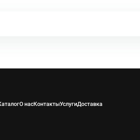
Описание
 тонких и криволинейных пропилов в древесине, пластике, 
шт, U19BO - 1 шт, U127D - 1шт
х, тонких, параллельных и криволинейных пропилов в древес
Т111С - 2 шт, Т119ВО - 1шт, Т144D - 2 шт, T1
Каталог
О нас
Контакты
Услуги
Доставка
 тонких и криволинейных пропилов в древесине, пластике, 
шт, Т118В - 2 шт, Т118G - 2 шт, T127D - 2 шт,
 тонких и криволинейных пропилов в древесине, пластике, 