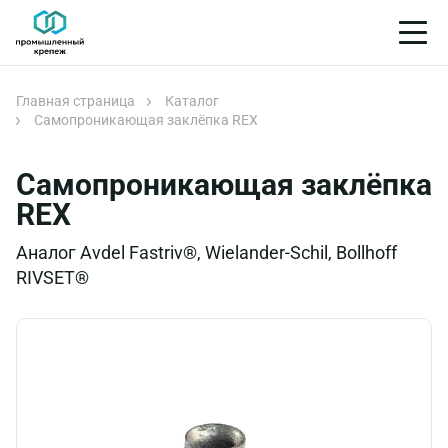
Главная страница
Каталог
Cамопроникающая заклёпка REX
Cамопроникающая заклёпка
REX
Аналог Avdel Fastriv®, Wielander-Schil, Bollhoff
RIVSET®