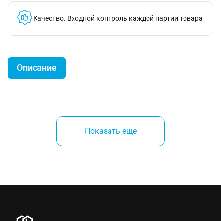
Качество.
Входной контроль каждой партии товара
Описание
Cамопроникающая (самопробивная) заклепка REX
-
это несъемный крепежный элемент,
Показать еще
предназначенный для соединения двух или более
кусков материала без необходимости
предварительного просверливания отверстия за
одну операцию.
Изготовлена из стали 30 с применением
термообработки для нужной твердости (заклёпка на
фото).