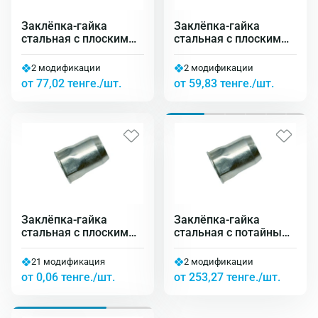
Заклёпка-гайка
Заклёпка-гайка
стальная с плоским
стальная с плоским
бортиком
уменьшенным
шестигранная
бортиком
2 модификации
2 модификации
закрытая
от 77,02 тенге./шт.
от 59,83 тенге./шт.
Заклёпка-гайка
Заклёпка-гайка
стальная с плоским
стальная с потайным
уменьшенным
уменьшенным
бортиком рифлёная
бортиком
21 модификация
2 модификации
шестигранная 1/2
от 0,06 тенге./шт.
от 253,27 тенге./шт.