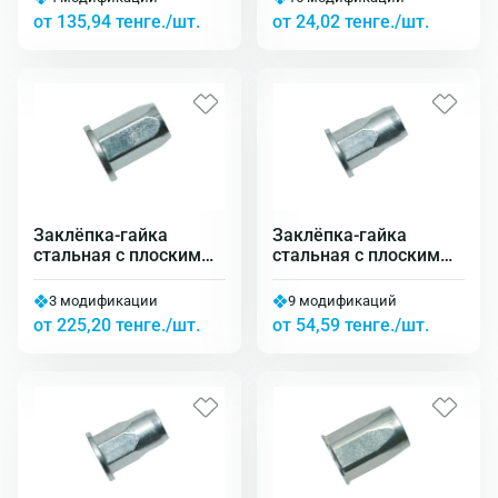
шестигранная
от 135,94 тенге./шт.
от 24,02 тенге./шт.
Заклёпка-гайка
Заклёпка-гайка
стальная с плоским
стальная с плоским
бортиком закрытая
бортиком
шестигранная
3 модификации
9 модификаций
от 225,20 тенге./шт.
от 54,59 тенге./шт.