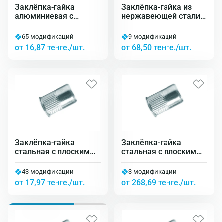
Заклёпка-гайка
Заклёпка-гайка из
алюминиевая c
нержавеющей стали c
плоским бортиком
плоским бортиком
65 модификаций
9 модификаций
от 16,87 тенге./шт.
от 68,50 тенге./шт.
Заклёпка-гайка
Заклёпка-гайка
стальная с плоским
стальная с плоским
бортиком рифлёная
бортиком рифлёная
(СТ СТ РИФ)
удлинённая
43 модификации
3 модификации
от 17,97 тенге./шт.
от 268,69 тенге./шт.