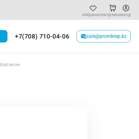
избранное
корзина
вход
+7(708) 710-04-06
sale@promkrep.kz
 бортиком