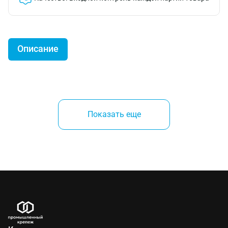
Описание
Функциональный
воздушный шланг Brennenstuhl
на
устойчивой катушке сделан из качественного
Показать еще
маслостойкого сырья. Его длина составляет
двадцать метров, что позволяет повысить
функциональность шланга при выполнении работ.
За счет системы AntiTwist шланг не
проворачивается и, следовательно, не запутывается.
Максимальное давление - пятнадцать бар.
С помощью соединительных разъемов можно
производить настенное монтирование. Сама
катушка сделана из ударопрочного пластика,