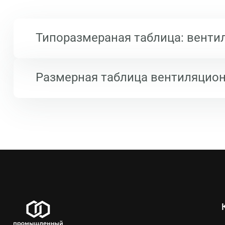
Типоразмераная таблица: венти
Размерная таблица вентиляцион
Заказать
х
Длина
Ширина
127
66