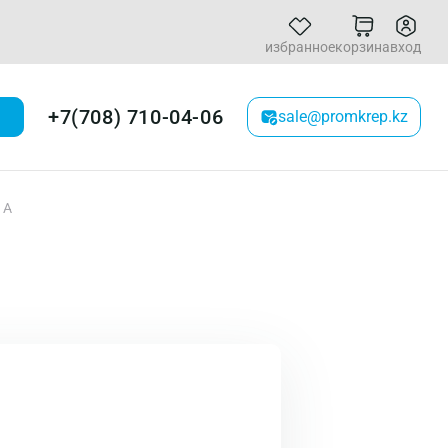
избранное
корзина
вход
+7(708) 710-04-06
sale@promkrep.kz
 A