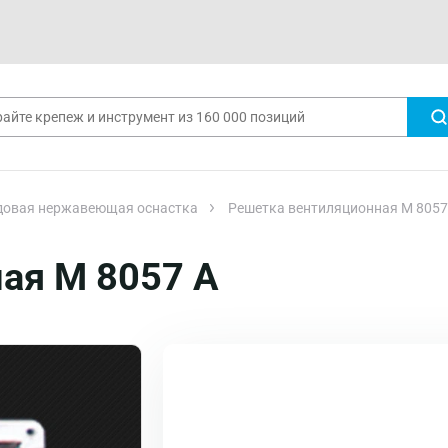
довая нержавеющая оснастка
Решетка вентиляционная М 8057
ая М 8057 A