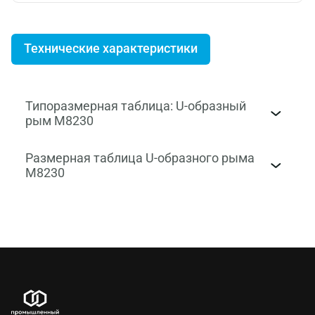
Технические характеристики
Типоразмерная таблица: U-образный
рым М8230
Размерная таблица U-образного рыма
М8230
D1xL2
М4*62
М5*78
М6*80
М8*80
М8*100
х
х
х
х
х
D1
L1
L2
М4
30
62
М5
48
78
М6
42
80