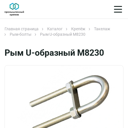
Главная страница
Каталог
Крепёж
Такелаж
Рым-болты
Рым U-образный М8230
Рым U-образный М8230