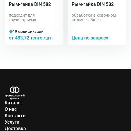
Рым-гайка DIN 582
Рым-гайка DIN 582
подходит для
обработка в ковочном
грузоподъема
штампе; общего
назначения
19 модификаций
от 483,72 тенге./шт.
Цена по запросу
Каталог
О нас
Контакты
Услуги
Доставка