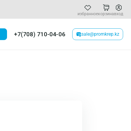
избранное
корзина
вход
+7(708) 710-04-06
sale@promkrep.kz