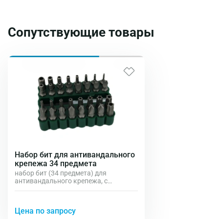
Сопутствующие товары
Набор бит для антивандального
крепежа 34 предмета
набор бит (34 предмета) для
антивандального крепежа, с
магнитным держателем в удобном
резиновом держателе, для винтов и
саморезов со шлицами: TX TR (Torx
Цена по запросу
Hole TH), HEX TR (Hex-Hole HH), SP