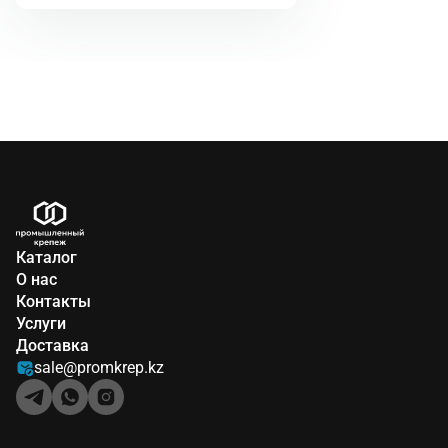
(Spanner), TW (Tri-Wing), TS (Torq-Set);
другие названия товара: биты
антивандальные, биты секьюрити,
набор насадок, секретки.
Каталог
О нас
Контакты
Услуги
Доставка
sale@promkrep.kz