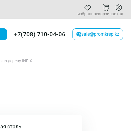
избранное
корзина
вход
+7(708) 710-04-06
sale@promkrep.kz
 по дереву INFIX
ая сталь