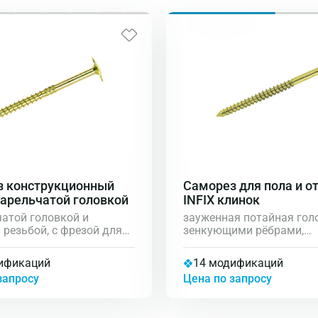
з конструкционный
Саморез для пола и о
 тарельчатой головкой
INFIX клинок
чатой головкой и
зауженная потайная гол
 резьбой, с фрезой для
зенкующими рёбрами,
го отверстия, шлиц
антифрикционная смазк
едназначен для сборки
покрытие с жёлтым
ификаций
14 модификаций
ых конструкций
хроматированием, шлиц 
запросу
Цена по запросу