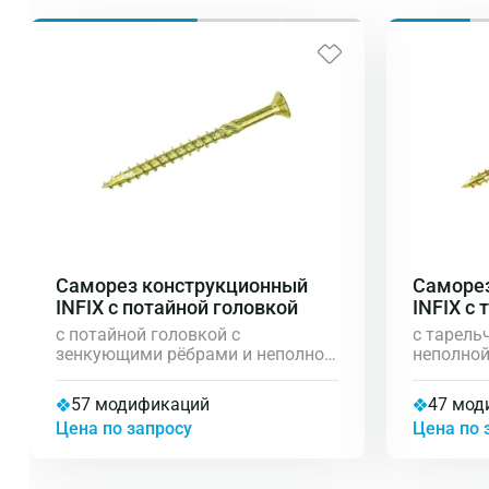
Саморез конструкционный
Саморе
INFIX с потайной головкой
INFIX с
c потайной головкой с
c тарель
зенкующими рёбрами и неполной
неполной
резьбой, с фрезой для проходного
проходно
отверстия, шлиц TORX,
TORX, пр
57 модификаций
47 мод
предназначен для сборки
деревянн
Цена по запросу
Цена по 
деревянных конструкций