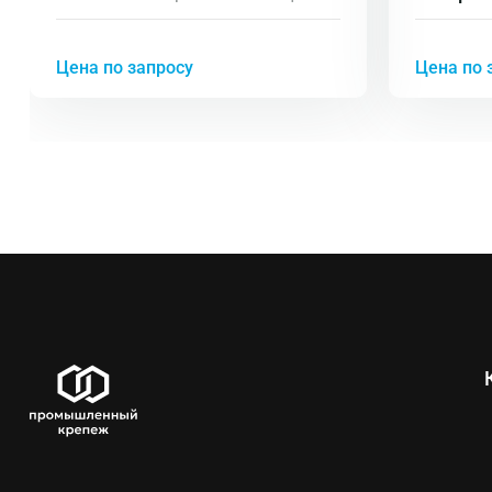
виде шестилучевой звезды
диамет
Цена по запросу
Цена по 