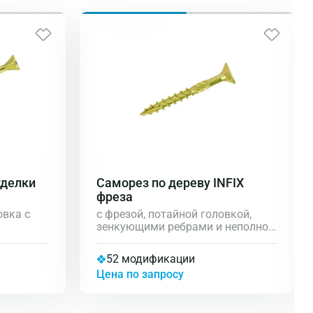
тделки
Саморез по дереву INFIX
фреза
овка с
с фрезой, потайной головкой,
зенкующими ребрами и неполной
а,
резьбой
52 модификации
Torx
Цена по запросу