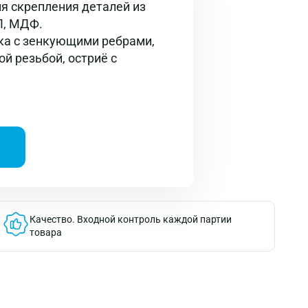
я скрепления деталей из
П, МДФ.
ка с зенкующими ребрами,
ой резьбой, остриё с
Качество.
Входной контроль каждой партии
товара