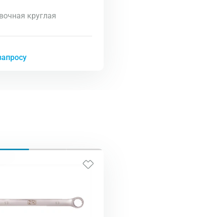
вочная круглая
запросу