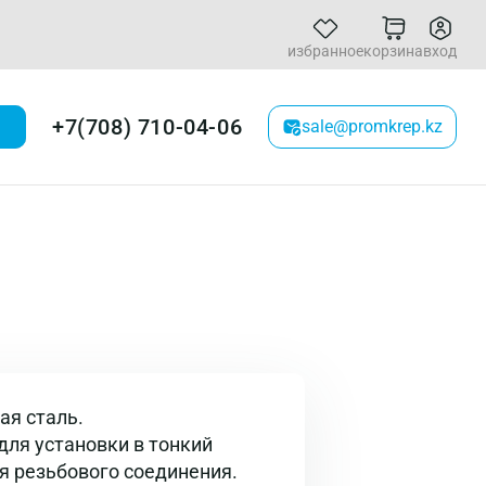
избранное
корзина
вход
+7(708) 710-04-06
sale@promkrep.kz
я сталь.
ля установки в тонкий
я резьбового соединения.