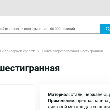
 и приварной крепеж
Гайка запрессовочная шестигранная
 шестигранная
Материал:
сталь, нержавеюща
Применение:
предназначена д
листовой металл для создани