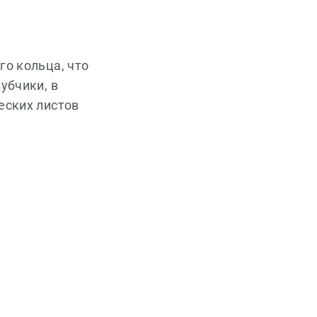
го кольца, что
убчики, в
еских листов