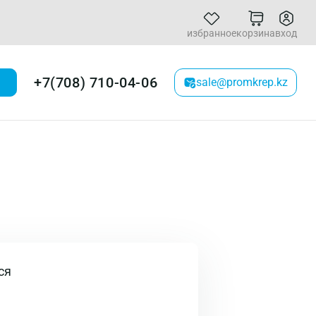
избранное
корзина
вход
+7(708) 710-04-06
sale@promkrep.kz
ся