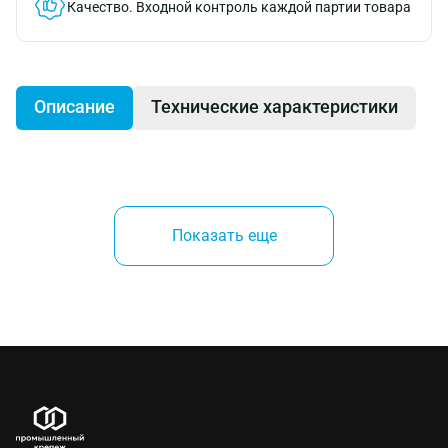
Качество.
Входной контроль каждой партии товара
Описание
Технические характеристики
Хомут-дюбель SF plus LS предназначен для
крепления круглых кабелей, пучков кабелей и
Показать еще
проводов, гибких трубопроводов и жестких
пластмассовых труб к бетонным и кирпичным
поверхностям.
Производитель