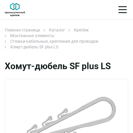
Главная страница
Каталог
Крепёж
Монтажные элементы
Стяжки кабельные, крепления для проводов
Хомут-дюбель SF plus LS
Хомут-дюбель SF plus LS