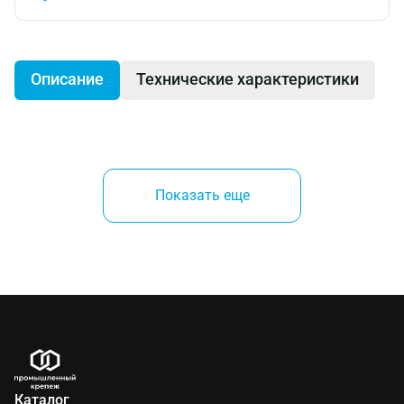
Описание
Технические характеристики
Гвоздевая пластина предназначена для соединения
деревянных элементов стропильной конструкции в
Показать еще
одной плоскости. Представляет собой пластину с 8-
миллиметровыми шипами (зубами) по всей
плоскости изделия. Шипы делают методом
холодной штамповки.
Применение
Каталог