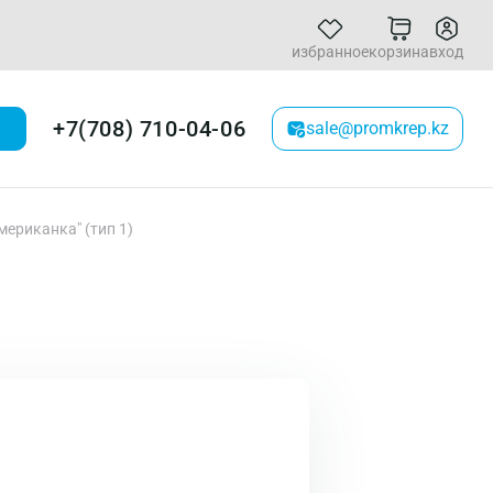
избранное
корзина
вход
+7(708) 710-04-06
sale@promkrep.kz
мериканка" (тип 1)