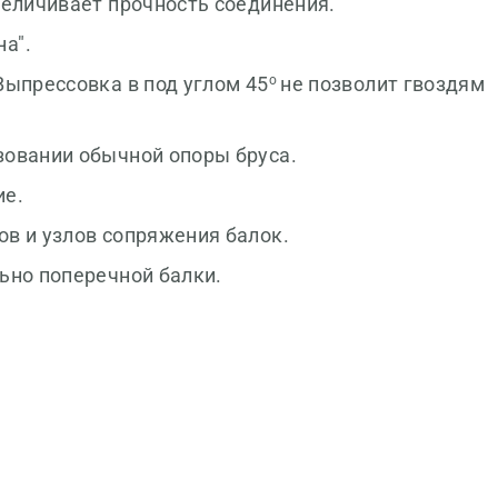
величивает прочность соединения.
а".
о
Выпрессовка в под углом 45
не позволит гвоздям
зовании обычной опоры бруса.
ие.
ов и узлов сопряжения балок.
ьно поперечной балки.