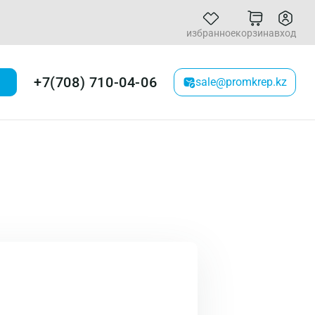
избранное
корзина
вход
+7(708) 710-04-06
sale@promkrep.kz