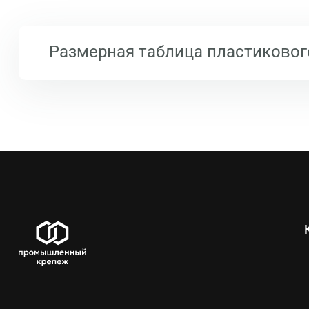
Размерная таблица пластиковог
Обозначение
Для труб с наружным диамет
16
16
20
20
25
25
32
32