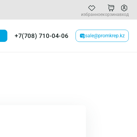
избранное
корзина
вход
+7(708) 710-04-06
sale@promkrep.kz