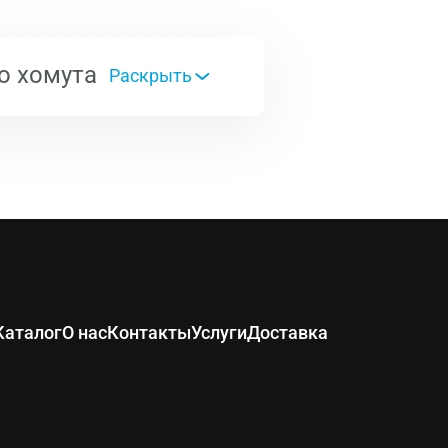
о хомута
ром
A
b
23
12
27
12
33
12
Каталог
О нас
Контакты
Услуги
Доставка
41
12