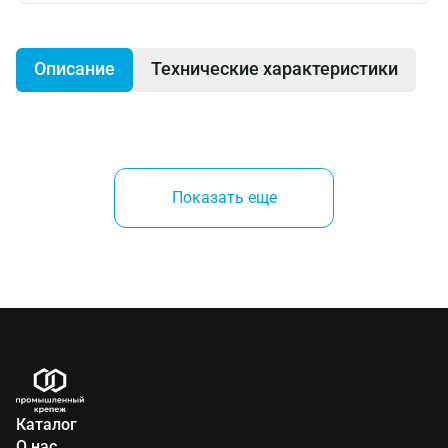
Описание
Технические характеристики
Применение:
Показать еще
- Для соединений, где требуется изоляция с
высокими уплотнительными характеристиками
Преимущества:
- Завальцованные края хомута предотвращают
повреждения соединяемых труб
Каталог
О нас