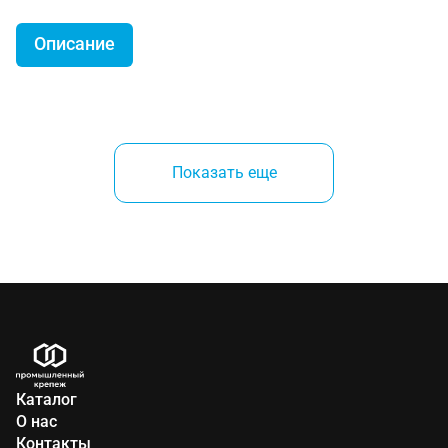
Описание
Держатели для зеркал состоят из втулки и колпачка
диаметром 18 мм. Круглые держатели втулки
Показать еще
обхватывают зеркало сверху и снизу, плотно
прижимая его к стене. Колпачок покрыт
однокомпанентной эмалью для пластмасс с
последующим защитным слоем лака (золотого или
серебристого). Данное покрытие имеет очень
высокие показатели стойкости к
спиртосодержащим веществам, кремам, моющим
средствам и истиранию.
Каталог
О нас
Контакты