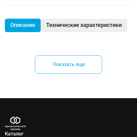
Описание
Технические характеристики
Болт DIN 7990 с неполной метрической резьбой
обычной и пониженной точности и шестигранной
Показать еще
головкой. Используется для крепления
металлоконструкций. Является аналогом ГОСТ
7798–70 и ГОСТ 15589–70.
Применение
Болт DIN 7990 используется для крепления
Каталог