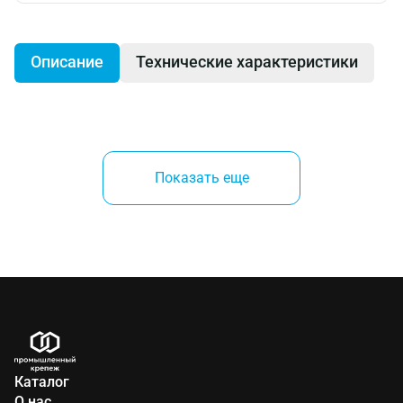
Описание
Технические характеристики
Для кирпича с вертикальными пустотами,
пустотелых блоков, силикатного пустотелого
Показать еще
кирпича, легкого бетона, полнотелого пемзового
камня и других строительных материалов с
небольшой прочностью на сжатие.
Производитель:
Каталог
Fischer (Германия)
О нас